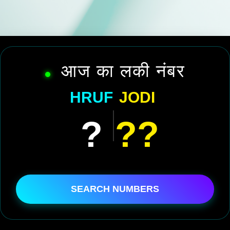
आज का लकी नंबर
HRUF
JODI
?
??
SEARCH NUMBERS