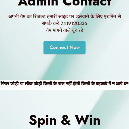
Admin Contact
अपनी गेम का रिजल्ट हमारी साइट पर डलवाने के लिए एडमिन से
संपर्क करे 7419120336
गेम मांगने वाले दूर रहे
Connect Now
जोड़ी किसी के पास नहीं होती किसी के बहकावे में न आये धन्यवाद
Spin & Win