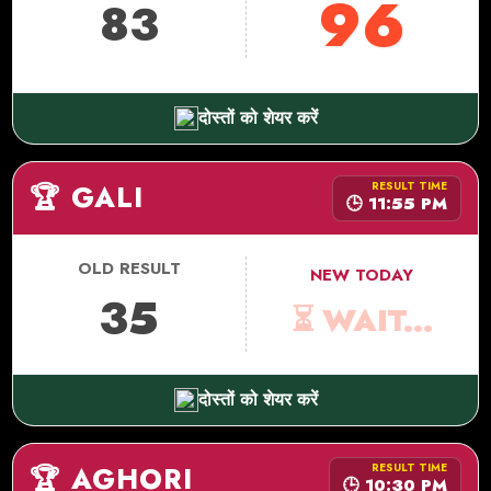
96
83
दोस्तों को शेयर करें
RESULT TIME
🏆 GALI
🕒 11:55 PM
OLD RESULT
NEW TODAY
35
⏳ WAIT...
दोस्तों को शेयर करें
RESULT TIME
🏆 AGHORI
🕒 10:30 PM