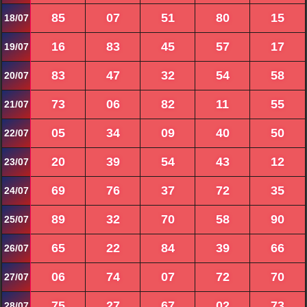
85
07
51
80
15
18/07
16
83
45
57
17
19/07
83
47
32
54
58
20/07
73
06
82
11
55
21/07
05
34
09
40
50
22/07
20
39
54
43
12
23/07
69
76
37
72
35
24/07
89
32
70
58
90
25/07
65
22
84
39
66
26/07
06
74
07
72
70
27/07
75
27
67
02
73
28/07