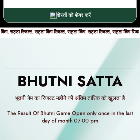
दोस्तों को शेयर करें
ा किंग, सट्टा रिजल्ट, सट्टा किंग रिजल्ट, सट्टा किंग, सट्टा रिजल्ट, सट्टा किंग रि
BHUTNI SATTA
भूतनी गेम का रिजल्ट महीने की अंतिम तारिक को खुलता हैै
The Result Of Bhutni Game Open only once in the last
day of month 07:00 pm