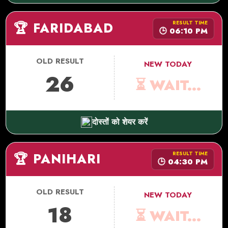
RESULT TIME
🏆 FARIDABAD
🕒 06:10 PM
OLD RESULT
NEW TODAY
26
⏳ WAIT...
दोस्तों को शेयर करें
RESULT TIME
🏆 PANIHARI
🕒 04:30 PM
OLD RESULT
NEW TODAY
18
⏳ WAIT...