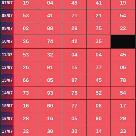
19
04
48
41
19
07/07
53
41
71
21
54
08/07
02
88
29
75
22
09/07
26
74
42
35
10/07
--
53
32
04
04
45
11/07
26
91
15
77
05
12/07
66
05
87
45
78
13/07
73
93
75
52
54
14/07
16
60
77
08
17
15/07
28
16
05
90
29
16/07
32
30
30
14
33
17/07