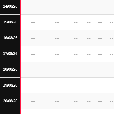
--
--
--
--
--
--
14/08/26
--
--
--
--
--
--
15/08/26
--
--
--
--
--
--
16/08/26
--
--
--
--
--
--
17/08/26
--
--
--
--
--
--
18/08/26
--
--
--
--
--
--
19/08/26
--
--
--
--
--
--
20/08/26