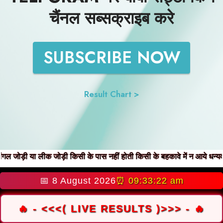
चैंनल सब्सक्राइब करे
SUBSCRIBE NOW
Result Chart >
ड़ी किसी के पास नहीं होती किसी के बहकावे में न आये धन्यवाद
📅 8 August 2026
⏰ 09:33:24 am
🔥 - <<<( LIVE RESULTS )>>> - 🔥