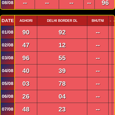
--
--
--
--
96
08/08
DATE
AGHORI
DELHI BORDER DL
BHUTNI
-
-
90
92
--
01/08
47
12
--
02/08
96
55
--
03/08
40
39
--
04/08
03
78
--
05/08
26
04
--
06/08
48
23
--
07/08